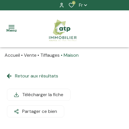
0
Fr
Menu
Accueil
Vente
Tiffauges
Maison
accueil
nos
Retour aux résultats
à la
biens
vente
location
Télécharger la fiche
à la
prestation
location
Partager ce bien
allure
La