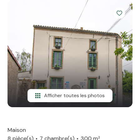
team
ATP
alerte
e-
mail
financement
contact
Afficher toutes les photos
Maison
8 pièce(s)
7 chambre(s)
300 m²