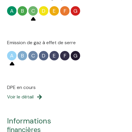
A
B
C
D
E
F
G
Emission de gaz à effet de serre
A
B
C
D
E
F
G
DPE en cours
Voir le détail
informations
financières