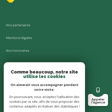
Nos partenaires
Mentions légales
Nos honoraires
Admin
Comme beaucoup, notre site
utilise les cookies
Charte RGPD
On aimerait vous accompagner pendant
Politique RGPD
votre visite.
En poursuivant, vous acceptez l'utilisation des
Appeler
cookies par ce site, afin de vous proposer des
Cookies
l'agence
contenus adaptés et réaliser des statistiques !