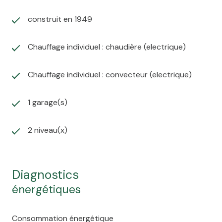
chacune avec salle d’eau ou de bain privative et son
wc
construit en 1949
Grenier, espace de stockage
À l’extérieur
:
Deux terrasses, un petit bassin
Chauffage individuel : chaudière (electrique)
d’eau,plusieurs annexes (ateliers, puits et citerne
d'eau) et plusieurs arbres fruitiers.
Que vous cherchiez une grande maison de famille ou
Chauffage individuel : convecteur (electrique)
un lieu à potentiel pour développer une activité
touristique ou d’accueil, cette propriété offre une
1 garage(s)
belle opportunité, dans un cadre propice à la détente
et à la créativité.
2 niveau(x)
À découvrir sans tarder !
diagnostics
énergétiques
Consommation énergétique