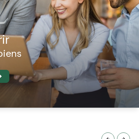
ir
biens