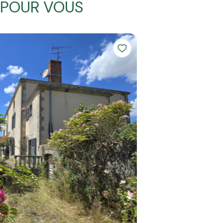
POUR VOUS
Maison 4 pièce(s)
3 chambre(s)
150 m²
Luçon (85400)
228 200 €