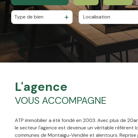
team
ATP
Type de bien
De l'ancien
à l'année
De l'immo pro
De l'immo pro
alerte
e-
mail
financement
contact
l'agence
VOUS ACCOMPAGNE
ATP immobilier a été fondé en 2003. Avec plus de 20an
le secteur l'agence est devenue un véritable référent 
communes de Montaigu-Vendée et alentours. Reprise 