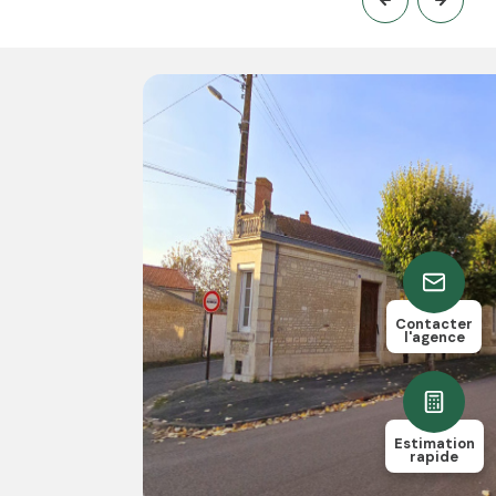
4
235
chambre(s)
m²
Contacter
l'agence
Estimation
rapide