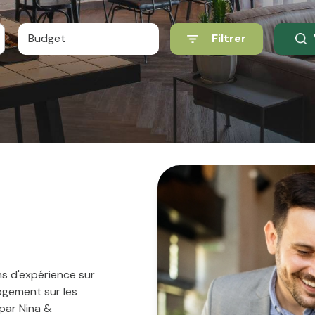
Budget
Filtrer
s d'expérience sur
logement sur les
par Nina &