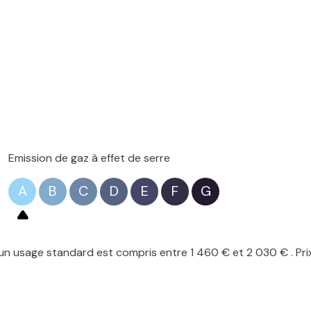
Emission de gaz à effet de serre
A
B
C
D
E
F
G
n usage standard est compris entre 1 460 € et 2 030 € . Pri