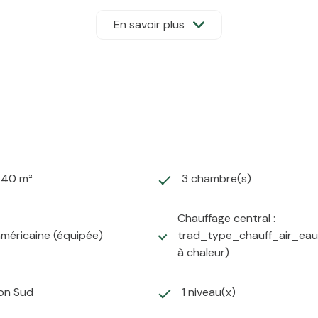
En savoir plus
erie
640 m²
3 chambre(s)
nnelle, aucun travaux à prévoir, autonomie énergétique,
Chauffage central :
américaine (équipée)
trad_type_chauff_air_ea
e des acquéreurs)
à chaleur)
gence ATP Immobilier 02.51.46.47.20. RCS : 907 852 548
ion Sud
1 niveau(x)