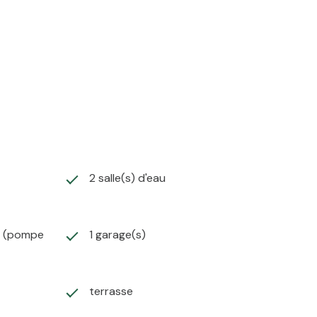
2 salle(s) d'eau
 ascenseur, aucun vis-à-vis, volumes généreux.
u (pompe
1 garage(s)
terrasse