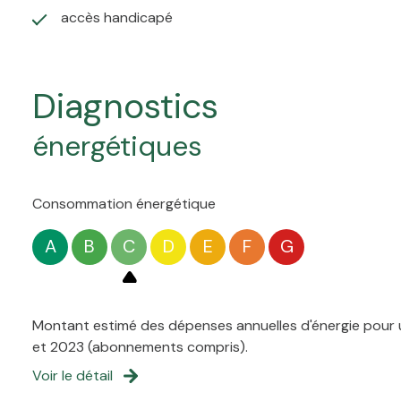
accès handicapé
diagnostics
énergétiques
Consommation énergétique
A
B
C
D
E
F
G
Montant estimé des dépenses annuelles d'énergie pour u
et 2023 (abonnements compris).
Voir le détail