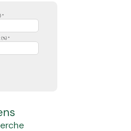
 *
 (%) *
iens
herche