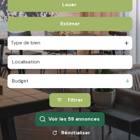
Louer
De l'ancien
team
ATP
De l'immo pro
Estimer
à l'année
alerte
De l'immo pro
e-
Type de bien
mail
financement
contact
Budget
Filtrer
Voir les
59
annonces
Réinitialiser