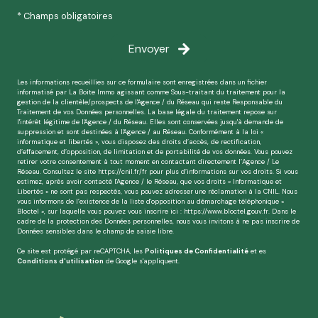
* Champs obligatoires
Envoyer
Les informations recueillies sur ce formulaire sont enregistrées dans un fichier
informatisé par La Boite Immo agissant comme Sous-traitant du traitement pour la
gestion de la clientèle/prospects de l'Agence / du Réseau qui reste Responsable du
Traitement de vos Données personnelles. La base légale du traitement repose sur
l'intérêt légitime de l'Agence / du Réseau. Elles sont conservées jusqu'à demande de
suppression et sont destinées à l'Agence / au Réseau. Conformément à la loi «
informatique et libertés », vous disposez des droits d’accès, de rectification,
d’effacement, d’opposition, de limitation et de portabilité de vos données. Vous pouvez
retirer votre consentement à tout moment en contactant directement l’Agence / Le
Réseau. Consultez le site
https://cnil.fr/fr
pour plus d’informations sur vos droits. Si vous
estimez, après avoir contacté l'Agence / le Réseau, que vos droits « Informatique et
Libertés » ne sont pas respectés, vous pouvez adresser une réclamation à la CNIL. Nous
vous informons de l’existence de la liste d'opposition au démarchage téléphonique «
Bloctel », sur laquelle vous pouvez vous inscrire ici :
https://www.bloctel.gouv.fr
. Dans le
cadre de la protection des Données personnelles, nous vous invitons à ne pas inscrire de
Données sensibles dans le champ de saisie libre.
Ce site est protégé par reCAPTCHA, les
Politiques de Confidentialité
et es
Conditions d'utilisation
de Google s'appliquent.