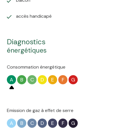
balcon
accès handicapé
diagnostics
énergétiques
Consommation énergétique
A
B
C
D
E
F
G
Emission de gaz à effet de serre
A
B
C
D
E
F
G