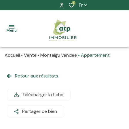
0
Fr
Menu
Accueil
Vente
Montaigu vendee
Appartement
accueil
nos
Retour aux résultats
à la
biens
vente
location
Télécharger la fiche
à la
prestation
location
Partager ce bien
allure
La