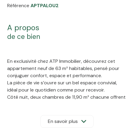
Référence
APTPALOU2
a propos
de ce bien
En exclusivité chez ATP Immobilier, découvrez cet
appartement neuf de 63 m² habitables, pensé pour
conjuguer confort, espace et performance.
La pièce de vie s’ouvre sur un bel espace convivial,
idéal pour le quotidien comme pour recevoir.
Côté nuit, deux chambres de 11,90 m² chacune offrent
de vraies surfaces, faciles à aménager, que ce soit
pour une famille, un couple ou un projet
d’investissement.
En savoir plus
Pour compléter l’ensemble, une loggia de 10 m²
prolonge agréablement l’espace de vie.