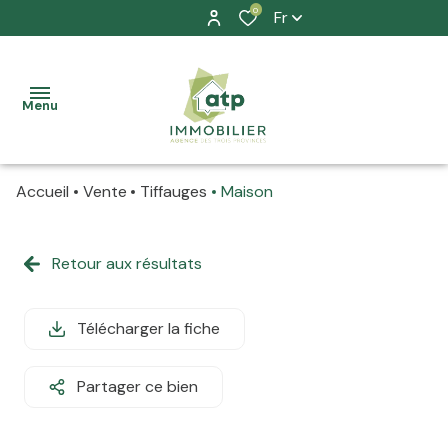
0
Fr
Menu
Accueil
Vente
Tiffauges
Maison
accueil
nos
Retour aux résultats
à la
biens
vente
location
Télécharger la fiche
à la
prestation
location
Partager ce bien
allure
La