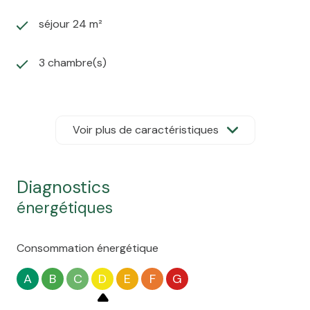
séjour 24 m²
3 chambre(s)
1 salle(s) de bain
Voir plus de caractéristiques
1 salle(s) d'eau
construit en 1978
diagnostics
énergétiques
cuisine séparée (équipée)
Consommation énergétique
Chauffage individuel :
trad_type_chauff_air_eau (aérothermique)
A
B
C
D
E
F
G