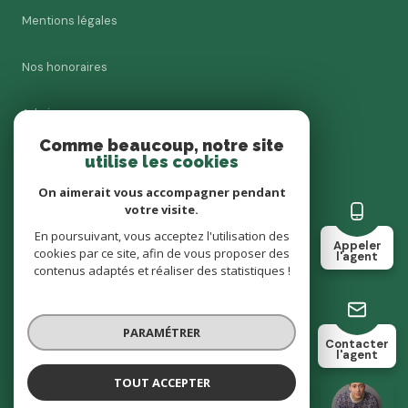
Mentions légales
Nos honoraires
Admin
Comme beaucoup, notre site
utilise les cookies
Charte RGPD
On aimerait vous accompagner pendant
Politique RGPD
votre visite.
En poursuivant, vous acceptez l'utilisation des
Appeler
cookies par ce site, afin de vous proposer des
Cookies
l'agent
contenus adaptés et réaliser des statistiques !
© 2026 | Tous droits réservés
PARAMÉTRER
Contacter
l'agent
Réalisé par
TOUT ACCEPTER
Valentin Recoquillon