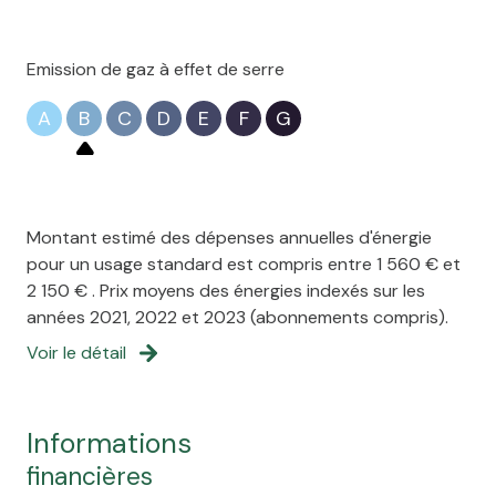
Chauffage individuel : cheminée (bois)
1 garage(s)
Emission de gaz à effet de serre
A
B
C
D
E
F
G
2 parking(s)
exposition Sud-Ouest
Montant estimé des dépenses annuelles d'énergie
1 niveau(x)
pour un usage standard est compris entre 1 560 € et
2 150 € . Prix moyens des énergies indexés sur les
vue sur Jardin
années 2021, 2022 et 2023 (abonnements compris).
Voir le détail
cave
informations
terrasse
financières