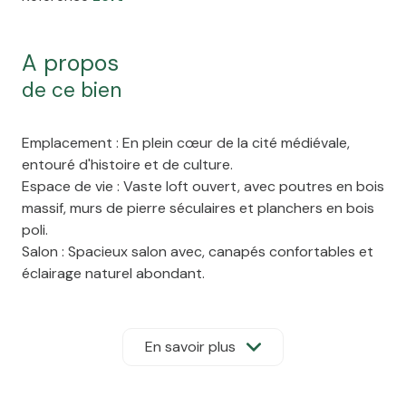
a propos
de ce bien
Emplacement : En plein cœur de la cité médiévale,
entouré d'histoire et de culture.
Espace de vie : Vaste loft ouvert, avec poutres en bois
massif, murs de pierre séculaires et planchers en bois
poli.
Salon : Spacieux salon avec, canapés confortables et
éclairage naturel abondant.
Cuisine : Cuisine moderne et bien équipée, intégrée de
façon élégante, avec appareils en acier inoxydable et
îlot central en bois massif.
En savoir plus
Chambre : Chambre principale paisible avec lit king-
size, vue imprenable sur la cité médiévale et salle de
bains attenante luxueuse.