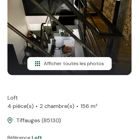
team
ATP
alerte
e-
mail
financement
Afficher toutes les photos
contact
Loft
4 pièce(s)
2 chambre(s)
156 m²
Tiffauges (85130)
Référence
Loft