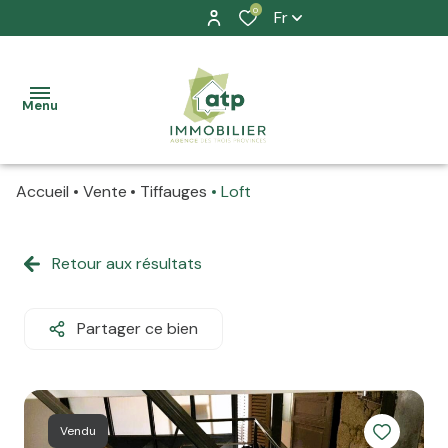
0
Fr
Menu
Accueil
Vente
Tiffauges
Loft
accueil
nos
Retour aux résultats
à la
biens
vente
location
Partager ce bien
à la
prestation
location
allure
Vendu
La