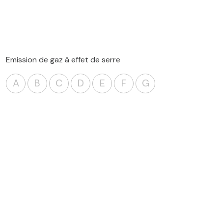
Emission de gaz à effet de serre
A
B
C
D
E
F
G