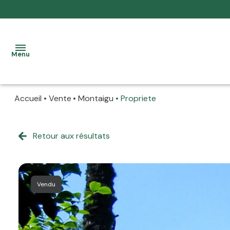
Menu
Accueil
Vente
Montaigu
Propriete
accueil
nos
Retour aux résultats
à la
biens
vente
location
à la
Vendu
prestation
location
allure
La