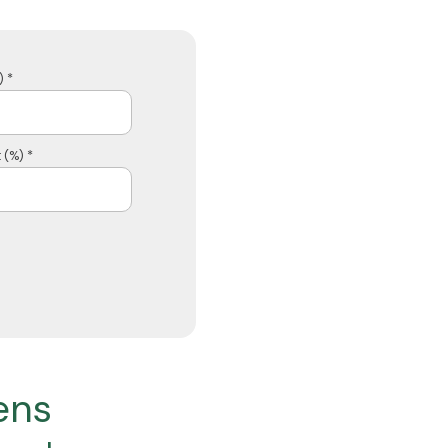
 *
 (%) *
iens