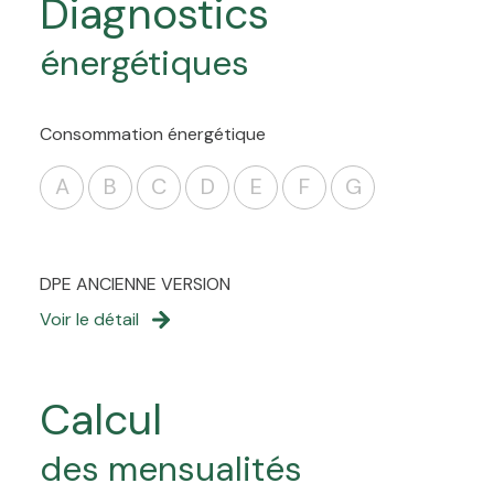
diagnostics
énergétiques
Consommation énergétique
A
B
C
D
E
F
G
DPE ANCIENNE VERSION
Voir le détail
calcul
des mensualités