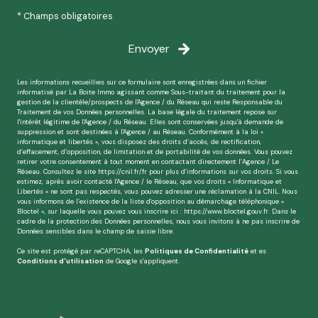
* Champs obligatoires
Envoyer
Les informations recueillies sur ce formulaire sont enregistrées dans un fichier
informatisé par La Boite Immo agissant comme Sous-traitant du traitement pour la
gestion de la clientèle/prospects de l'Agence / du Réseau qui reste Responsable du
Traitement de vos Données personnelles. La base légale du traitement repose sur
l'intérêt légitime de l'Agence / du Réseau. Elles sont conservées jusqu'à demande de
suppression et sont destinées à l'Agence / au Réseau. Conformément à la loi «
informatique et libertés », vous disposez des droits d’accès, de rectification,
d’effacement, d’opposition, de limitation et de portabilité de vos données. Vous pouvez
retirer votre consentement à tout moment en contactant directement l’Agence / Le
Réseau. Consultez le site
https://cnil.fr/fr
pour plus d’informations sur vos droits. Si vous
estimez, après avoir contacté l'Agence / le Réseau, que vos droits « Informatique et
Libertés » ne sont pas respectés, vous pouvez adresser une réclamation à la CNIL. Nous
vous informons de l’existence de la liste d'opposition au démarchage téléphonique «
Bloctel », sur laquelle vous pouvez vous inscrire ici :
https://www.bloctel.gouv.fr
. Dans le
cadre de la protection des Données personnelles, nous vous invitons à ne pas inscrire de
Données sensibles dans le champ de saisie libre.
Ce site est protégé par reCAPTCHA, les
Politiques de Confidentialité
et es
Conditions d'utilisation
de Google s'appliquent.