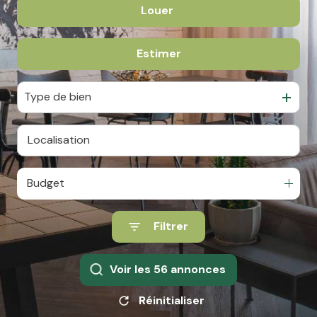
Louer
De l'ancien
team
ATP
De l'immo pro
Estimer
à l'année
alerte
De l'immo pro
e-
Type de bien
mail
financement
contact
Budget
Filtrer
Voir les
56
annonces
Réinitialiser