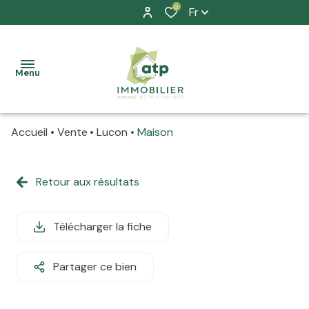
0
Fr
Menu
Accueil
Vente
Lucon
Maison
accueil
nos
Retour aux résultats
à la
biens
vente
location
Télécharger la fiche
à la
prestation
location
Partager ce bien
allure
La