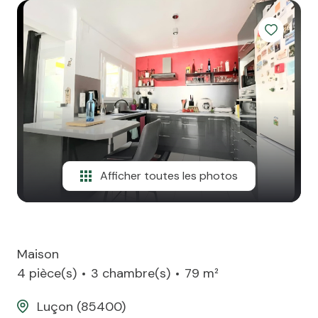
team
ATP
alerte
e-
mail
financement
contact
Afficher toutes les photos
Maison
4 pièce(s)
3 chambre(s)
79 m²
Luçon (85400)