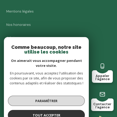
Mentions légales
Nos honoraires
Admin
Comme beaucoup, notre site
utilise les cookies
Charte RGPD
On aimerait vous accompagner pendant
Politique RGPD
votre visite.
En poursuivant, vous acceptez l'utilisation des
Appeler
cookies par ce site, afin de vous proposer des
Cookies
l'agence
contenus adaptés et réaliser des statistiques !
© 2026 | Tous droits réservés
PARAMÉTRER
Contacter
l'agence
Réalisé par
TOUT ACCEPTER