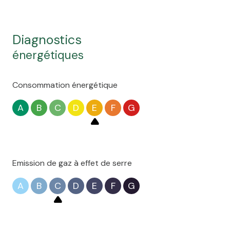
diagnostics
énergétiques
Consommation énergétique
A
B
C
D
E
F
G
Emission de gaz à effet de serre
A
B
C
D
E
F
G