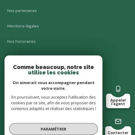
Nos partenaires
Mentions légales
Nos honoraires
Admin
Comme beaucoup, notre site
utilise les cookies
Charte RGPD
On aimerait vous accompagner pendant
Politique RGPD
votre visite.
En poursuivant, vous acceptez l'utilisation des
Appeler
cookies par ce site, afin de vous proposer des
Cookies
l'agent
contenus adaptés et réaliser des statistiques !
© 2026 | Tous droits réservés
PARAMÉTRER
Contacter