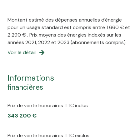
au coin du feu et les matins baignés de lumière. Si vous
recherchez l’authenticité, l’espace et la sérénité, cette
1 niveau(x)
longère n’attend plus que vous pour écrire un
Montant estimé des dépenses annuelles d'énergie
nouveau chapitre de son histoire.
pour un usage standard est compris entre 1 660 € et
vue Jardin
2 290 € . Prix moyens des énergies indexés sur les
années 2021, 2022 et 2023 (abonnements compris).
terrasse
Voir le détail
arboré
informations
financières
piscinable
Prix de vente honoraires TTC inclus
343 200 €
Prix de vente honoraires TTC exclus