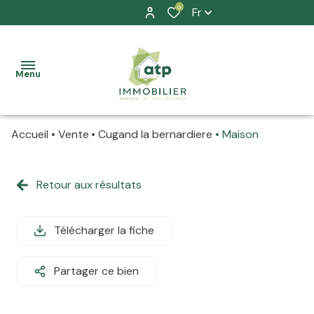
0
Fr
Menu
Accueil
Vente
Cugand la bernardiere
Maison
accueil
nos
Retour aux résultats
à la
biens
vente
location
Télécharger la fiche
à la
prestation
location
Partager ce bien
allure
La