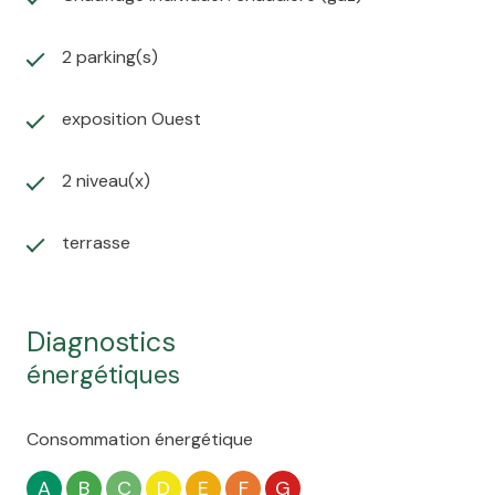
2 parking(s)
exposition Ouest
2 niveau(x)
terrasse
diagnostics
énergétiques
Consommation énergétique
A
B
C
D
E
F
G