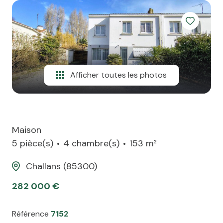
team
ATP
alerte
e-
mail
Afficher toutes les photos
financement
contact
Maison
5 pièce(s)
4 chambre(s)
153 m²
Challans (85300)
282 000 €
Référence
7152