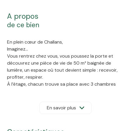
a propos
de ce bien
En plein cœur de Challans,
Imaginez…
Vous rentrez chez vous, vous poussez la porte et
découvrez une
pièce de vie de 50 m² baignée de
lumière
, un espace où tout devient simple : recevoir,
profiter, respirer.
À l’étage, chacun trouve sa place avec
3 chambres
confortables
et une salle d’eau moderne.
Et puis il y a ce détail qui change tout…
Un studio indépendant de 40 m²
En savoir plus
Aujourd’hui un revenu locatif.
Demain un espace pro.
Ou simplement la liberté d’accueillir sans contrainte.