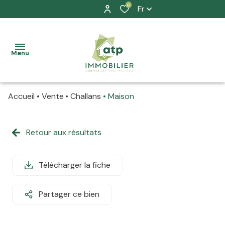
0
Fr
Menu
Accueil
Vente
Challans
Maison
accueil
nos
Retour aux résultats
à la
biens
vente
location
Télécharger la fiche
à la
prestation
location
Partager ce bien
allure
La