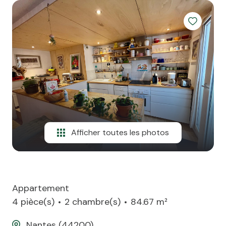
team
ATP
alerte
e-
mail
financement
contact
Afficher toutes les photos
Appartement
4 pièce(s)
2 chambre(s)
84.67 m²
Nantes (44200)