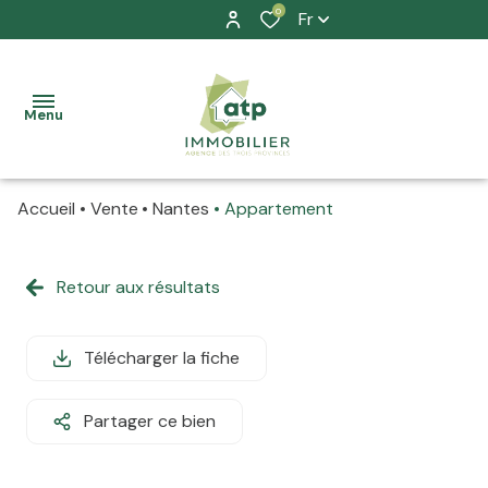
0
Fr
Menu
Accueil
Vente
Nantes
Appartement
accueil
nos
Retour aux résultats
à la
biens
vente
location
Télécharger la fiche
à la
prestation
location
Partager ce bien
allure
La