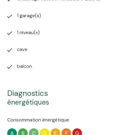
1 garage(s)
1 niveau(x)
cave
balcon
diagnostics
énergétiques
Consommation énergétique
A
B
C
D
E
F
G