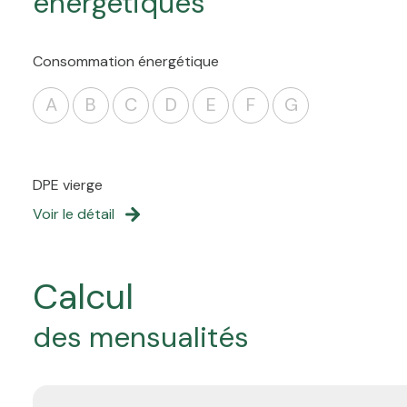
énergétiques
Consommation énergétique
A
B
C
D
E
F
G
DPE vierge
Voir le détail
calcul
des mensualités