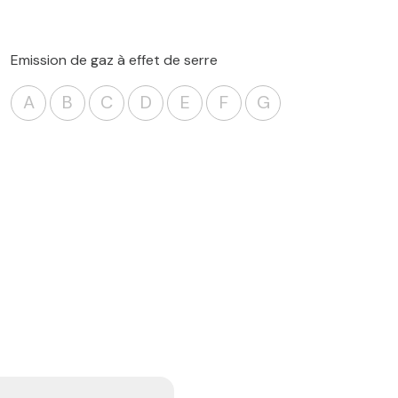
Emission de gaz à effet de serre
A
B
C
D
E
F
G