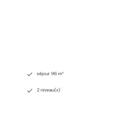
issez-vous séduire par le charme irrésistible de cette
séjour 96 m²
2 niveau(x)