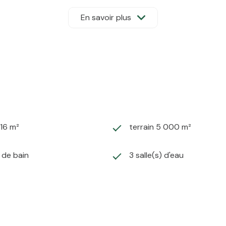
contactez-nous dès aujourd'hui pour une visite exclusive et la
En savoir plus
16 m²
terrain 5 000 m²
) de bain
3 salle(s) d'eau