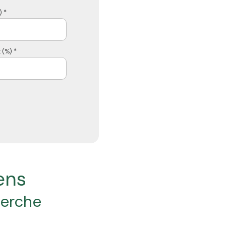
 *
 (%) *
iens
herche