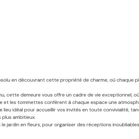
absolu en découvrant cette propriété de charme, où chaque pie
u, cette demeure vous offre un cadre de vie exceptionnel, où 
rre et les tommettes confèrent à chaque espace une atmosph
lieu idéal pour accueillir vos invités en toute convivialité, 
 plus ambitieux.
s le jardin en fleurs, pour organiser des réceptions inoublia
privilégié où chaque jour est une source de bonheur et de sérén