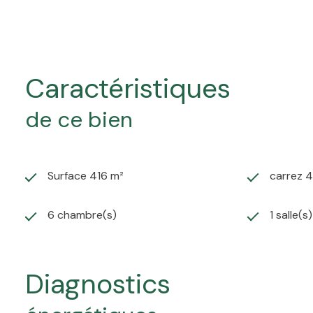
N'attendez plus pour réaliser votre rêve de possession, 
demeure d'exception.
caractéristiques
de ce bien
Surface 416 m²
carrez 4
6 chambre(s)
1 salle(s
diagnostics