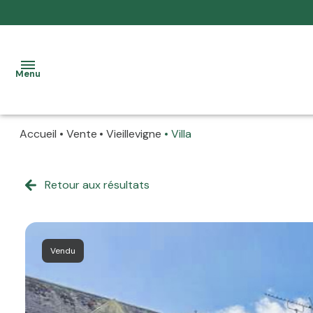
Menu
Accueil
Vente
Vieillevigne
Villa
accueil
nos
Retour aux résultats
à la
biens
vente
location
à la
Vendu
prestation
location
allure
La