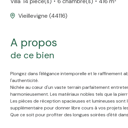
Villa
14 pièce(s)
6 chambre(s)
416 m²
Vieillevigne (44116)
a propos
de ce bien
Plongez dans l'élégance intemporelle et le raffinement 
l'authenticité.
Nichée au cœur d'un vaste terrain parfaitement entreten
harmonieusement. Les matériaux nobles tels que la pie
Les pièces de réception spacieuses et lumineuses sont le 
supplémentaire pour donner libre cours à vos projets les
Que ce soit pour profiter des longues soirées d'été dan
tranquillité, cette propriété vous offre un cadre de vie 