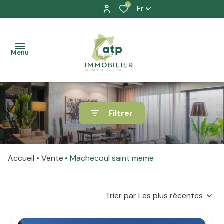
0
Fr
Menu
accueil
Filtrer
nos
à la
biens
vente
Accueil
Vente
Machecoul saint meme
location
à la
prestation
location
Trier par Les plus récentes
allure
La