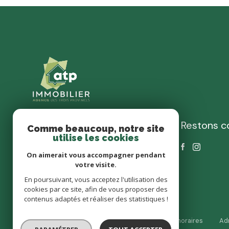
Restons c
ATP Immobilier
Comme beaucoup, notre site
utilise les cookies
02 51 46 47 20
On aimerait vous accompagner pendant
contact@atpimmobilier.fr
votre visite.
15 RUE DES JARDINS
En poursuivant, vous acceptez l'utilisation des
85600 SAINT-HILAIRE-DE-LOULAY
cookies par ce site, afin de vous proposer des
contenus adaptés et réaliser des statistiques !
Nos partenaires
Mentions légales
Nos honoraires
Ad