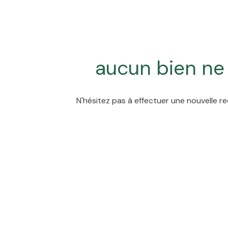
team
ATP
alerte
aucun bien ne
e-
mail
financement
N'hésitez pas à effectuer une nouvelle re
contact