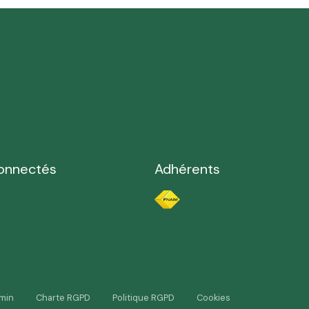
onnectés
Adhérents
min
Charte RGPD
Politique RGPD
Cookies