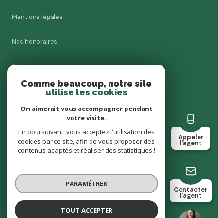
Mentions légales
Nos honoraires
Admin
Comme beaucoup, notre site
utilise les cookies
Charte RGPD
On aimerait vous accompagner pendant
Politique RGPD
votre visite.
En poursuivant, vous acceptez l'utilisation des
Appeler
cookies par ce site, afin de vous proposer des
Cookies
l'agent
contenus adaptés et réaliser des statistiques !
© 2026 | Tous droits réservés
PARAMÉTRER
Contacter
l'agent
Réalisé par
TOUT ACCEPTER