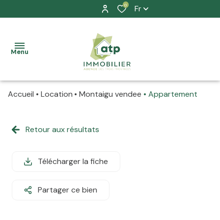
0
Fr
Menu
Accueil
Location
Montaigu vendee
Appartement
accueil
nos
Retour aux résultats
à la
biens
vente
location
Télécharger la fiche
à la
prestation
location
Partager ce bien
allure
La