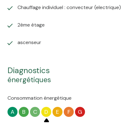
Chauffage individuel : convecteur (electrique)
2ème étage
ascenseur
diagnostics
énergétiques
Consommation énergétique
A
B
C
D
E
F
G