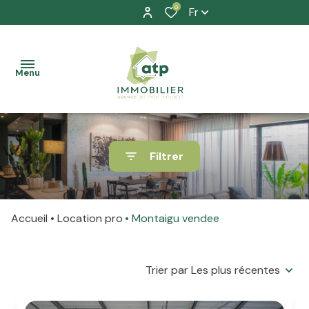
0
Fr
Menu
accueil
Filtrer
nos
à la
biens
vente
Accueil
Location pro
Montaigu vendee
location
à la
prestation
location
Trier par Les plus récentes
allure
La